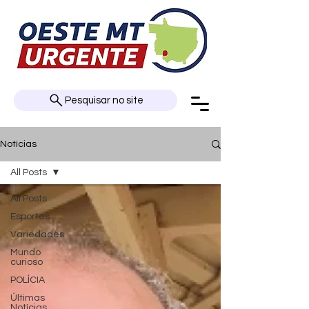
Pesquisar no site
Notícias
All Posts
All Posts
Esportes
Variedades
Mundo
curioso
POLÍCIA
Últimas
Notícias