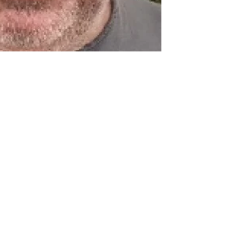
Christian Allan
26 de fev.
1 min de leitura
Ex-prefeito de
Pontes e Lacerda,
Alcino Barcelos
articula saída do PL