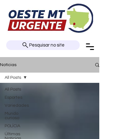
Pesquisar no site
Notícias
All Posts
All Posts
Esportes
Variedades
Mundo
curioso
POLÍCIA
Últimas
Notícias