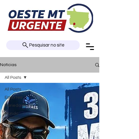
Pesquisar no site
Notícias
All Posts
All Posts
Esportes
Variedades
Mundo
curioso
POLÍCIA
Últimas
Notícias