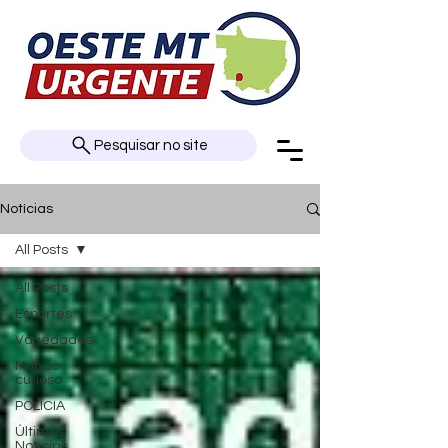
Pesquisar no site
Notícias
All Posts
All Posts
Esportes
Variedades
Mundo
curioso
POLÍCIA
Últimas
Notícias