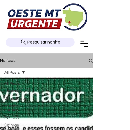
Pesquisar no site
Notícias
All Posts
All Posts
Esportes
Variedades
Mundo
curioso
POLÍCIA
Últimas
Notícias