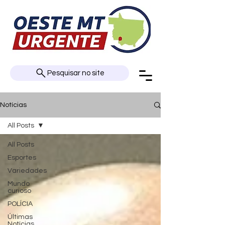
Pesquisar no site
Notícias
All Posts
All Posts
Esportes
Variedades
Mundo
curioso
POLÍCIA
Últimas
Notícias