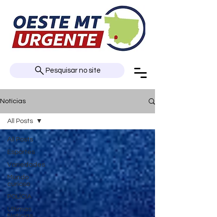
Pesquisar no site
Notícias
All Posts
All Posts
Esportes
Variedades
Mundo
curioso
POLÍCIA
Últimas
Notícias