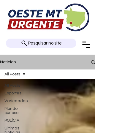
Pesquisar no site
Notícias
All Posts
All Posts
Esportes
Variedades
Mundo
curioso
POLÍCIA
Últimas
Notícias