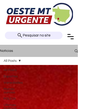
Pesquisar no site
Notícias
All Posts
All Posts
Esportes
Variedades
Mundo
curioso
POLÍCIA
Últimas
Notícias