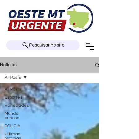
Pesquisar no site
Notícias
All Posts
All Posts
Esportes
Variedades
Mundo
curioso
POLÍCIA
Últimas
Notícias