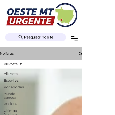
Pesquisar no site
Notícias
All Posts
All Posts
Esportes
Variedades
Mundo
curioso
POLÍCIA
Últimas
Notícias