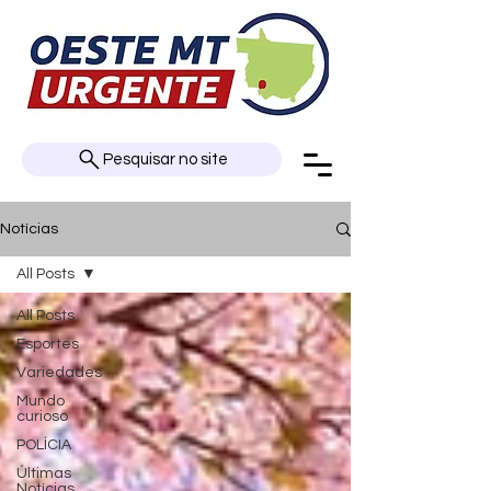
Pesquisar no site
Notícias
All Posts
All Posts
Esportes
Variedades
Mundo
curioso
POLÍCIA
Últimas
Notícias