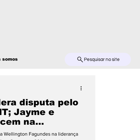
 somos
Pesquisar no site
dera disputa pelo
MT; Jayme e
ecem na
ponta pesquisa
ra Wellington Fagundes na liderança