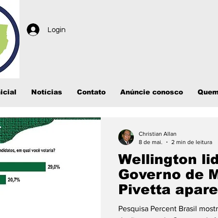
Login
icial
Notícias
Contato
Anúncie conosco
Quem
Christian Allan
8 de mai.
2 min de leitura
Wellington li
Governo de 
Pivetta apar
sequência, a
Pesquisa Percent Brasil most