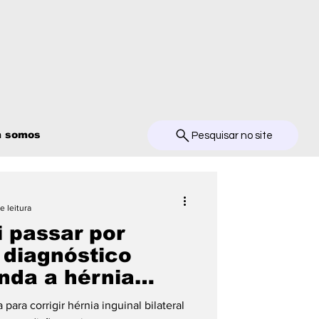
 somos
Pesquisar no site
e leitura
i passar por
 diagnóstico
nda a hérnia
teral e o motivo do
 para corrigir hérnia inguinal bilateral