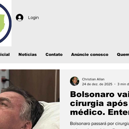
Login
icial
Notícias
Contato
Anúncie conosco
Quem
Christian Allan
24 de dez. de 2025
3 min d
Bolsonaro va
cirurgia após
médico. Ente
inguinal bila
Bolsonaro passará por cirurgia