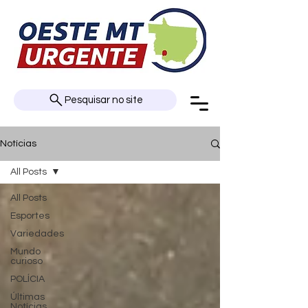
Pesquisar no site
Notícias
All Posts
All Posts
Esportes
Variedades
Mundo
curioso
POLÍCIA
Últimas
Notícias