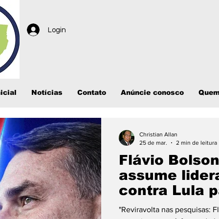
Login
icial
Notícias
Contato
Anúncie conosco
Quem
Christian Allan
25 de mar.
2 min de leitura
Flávio Bolso
assume lider
contra Lula 
"Reviravolta nas pesquisas: F