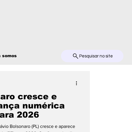
 somos
Pesquisar no site
naro cresce e
ança numérica
para 2026
lávio Bolsonaro (PL) cresce e aparece