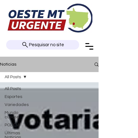
Pesquisar no site
Notícias
All Posts
All Posts
Esportes
Variedades
Mundo
curioso
POLÍCIA
Últimas
Notícias