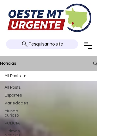
Pesquisar no site
Notícias
All Posts
All Posts
Esportes
Variedades
Mundo
curioso
POLÍCIA
Últimas
Notícias