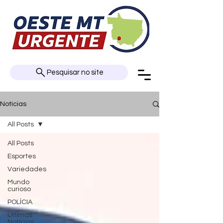
Pesquisar no site
Notícias
All Posts
All Posts
Esportes
Variedades
Mundo
curioso
POLÍCIA
Últimas
Notícias