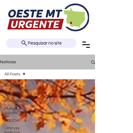
Pesquisar no site
Notícias
All Posts
All Posts
Esportes
Variedades
Mundo
curioso
POLÍCIA
Últimas
Notícias