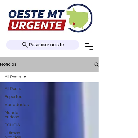
Pesquisar no site
Notícias
All Posts
All Posts
Esportes
Variedades
Mundo
curioso
POLÍCIA
Últimas
Notícias