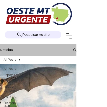
Pesquisar no site
Notícias
All Posts
All Posts
Esportes
Variedades
Mundo
curioso
POLÍCIA
Últimas
Notícias