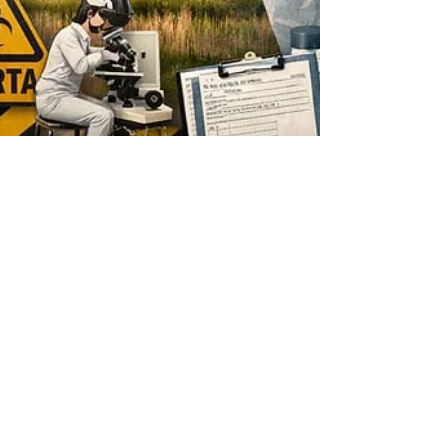
Christian Allan
28 de jan.
2 min de leitura
Vírus Nipah: a
ameaça silenciosa
que preocupa o