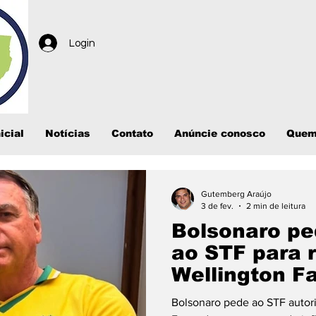
Login
icial
Notícias
Contato
Anúncie conosco
Quem
Gutemberg Araújo
3 de fev.
2 min de leitura
Bolsonaro pe
ao STF para r
Wellington F
Bolsonaro pede ao STF autor