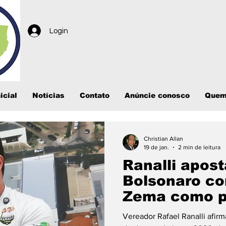
Login
icial
Notícias
Contato
Anúncie conosco
Quem
Christian Allan
19 de jan.
2 min de leitura
Ranalli apost
Bolsonaro co
Zema como po
2026
Vereador Rafael Ranalli afir