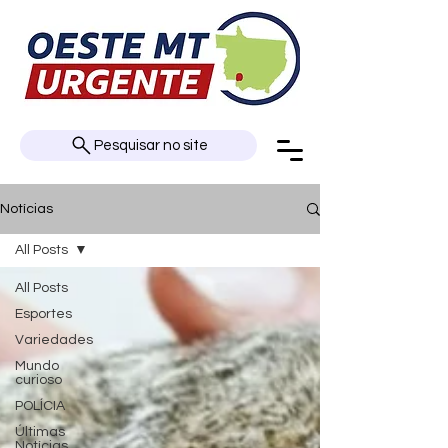
Pesquisar no site
Notícias
All Posts
All Posts
Esportes
Variedades
Mundo
curioso
POLÍCIA
Últimas
Notícias