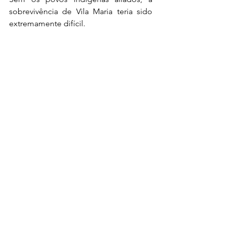
sobrevivência de Vila Maria teria sido 
extremamente difícil.
9. A fundação da cidade integrava o 
projeto de ligação Mato Grosso–
Amazônia
Portugal buscava conectar:
Vila Bela da Santíssima Trindade
Cuiabá
Belém do Pará
Cáceres foi escolhida como ponto de 
apoio por oferecer:
Navegação integral pelo Paraguai
Ligação com o Guaporé
Abastecimento para longas 
expedições
Estaleiros rústicos para reparo de 