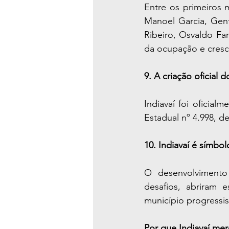
Entre os primeiros m
Manoel Garcia, Gent
Ribeiro, Osvaldo Fa
da ocupação e cresc
9. A criação oficial
Indiavaí foi oficia
Estadual nº 4.998, 
10. Indiavaí é símbol
O desenvolvimento 
desafios, abriram 
município progressi
Por que Indiavaí me