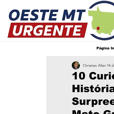
Página In
Christian Allan
14 d
10 Curi
Históri
Surpre