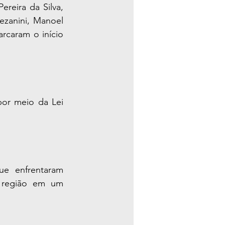
reira da Silva, 
zanini, Manoel 
rcaram o início 
por meio da Lei 
e enfrentaram 
a região em um 