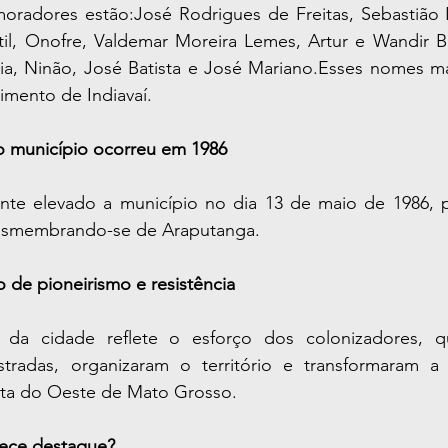
oradores estão:José Rodrigues de Freitas, Sebastião Pe
il, Onofre, Valdemar Moreira Lemes, Artur e Wandir Be
ria, Ninão, José Batista e José Mariano.Esses nomes ma
imento de Indiavaí.
 do município ocorreu em 1986
lmente elevado a município no dia 13 de maio de 1986, 
desmembrando-se de Araputanga.
o de pioneirismo e resistência
da cidade reflete o esforço dos colonizadores, qu
estradas, organizaram o território e transformaram 
sta do Oeste de Mato Grosso.
rece destaque?