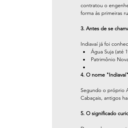
contratou o engenhei
forma às primeiras r
3. Antes de se chama
Indiavaí já foi conh
Água Suja (até 1
Patrimônio Nova
4. O nome "Indiava
Segundo o próprio A
Cabaçais, antigos ha
5. O significado cur