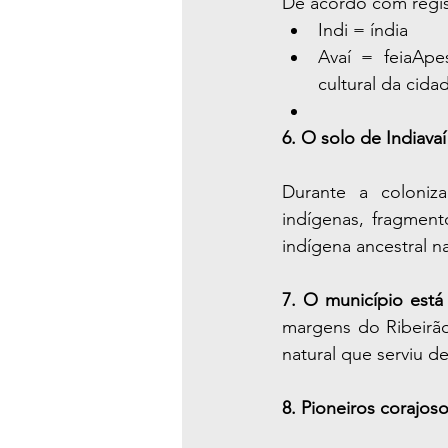
De acordo com regist
Indi = índia
Avaí = feiaApe
cultural da cida
6. O solo de Indiava
Durante a coloniza
indígenas, fragmen
indígena ancestral n
7. O município está
margens do Ribeirão
natural que serviu d
8. Pioneiros corajos