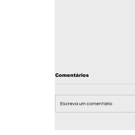
Comentários
Escreva um comentário
Telefones úteis de
Barra do Garças MT em
2026: emergência,