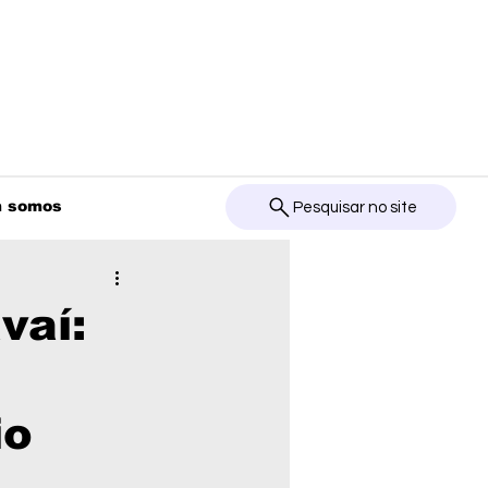
 somos
Pesquisar no site
vaí:
io