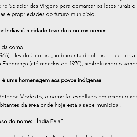
ro Selacier das Virgens para demarcar os lotes rurais e
uas e propriedades do futuro município.
r Indiavaí, a cidade teve dois outros nomes
ecida como:
966), devido à coloração barrenta do ribeirão que corta 
 Esperança (até meados de 1970), simbolizando o sonho
í" é uma homenagem aos povos indígenas
ntenor Modesto, o nome foi escolhido em respeito aos 
bitantes da área onde hoje está a sede municipal.
ioso do nome: “Índia Feia”