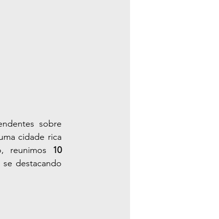
Se você está procurando informações completas e curiosidades surpreendentes sobre 
uma cidade rica 
o, reunimos 
10 
 se destacando 