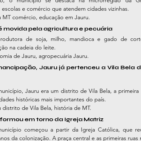
, o município se destaca na microrregião da Gr
, escolas e comércio que atendem cidades vizinhas.
u MT comércio, educação em Jauru.
é movida pela agricultura e pecuária
rodutora de soja, milho, mandioca e gado de corte
ção na cadeia do leite.
omia de Jauru, agropecuária Jauru.
ancipação, Jauru já pertenceu a Vila Bela d
unicípio, Jauru era um distrito de Vila Bela, a primeira 
ades históricas mais importantes do país.
 distrito de Vila Bela, história de MT.
e formou em torno da Igreja Matriz
nicípio começou a partir da Igreja Católica, que re
nos da colonização. A praça central e as primeiras ruas 