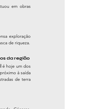
Atuou em obras 
nsa exploração 
usca de riqueza.
tos da região
l
 é hoje um dos 
 próximo à saída 
tradas de terra 