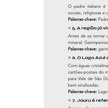
O padre italiano é 
sociais, religiosas 
Palavras-chave:
 Padr
⭐ 
5. A região já 
Antes de se tornar 
mineral. Garimpeiros
Palavras-chave:
 gari
⭐ 
6. O Lago Azul 
Com águas cristalina
cartões-postais do m
para Vale de São D
bem sinalizadas.
Palavras-chave:
 Lago
⭐ 
7. Jauru é ref