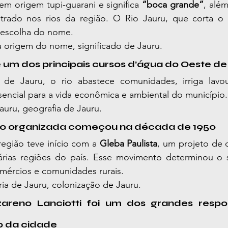
m origem tupi-guarani e significa 
“boca grande”
, alé
rado nos rios da região. O Rio Jauru, que corta o m
a escolha do nome.
u origem do nome, significado de Jauru.
 é um dos principais cursos d’água do Oeste d
de Jauru, o rio abastece comunidades, irriga lavou
ssencial para a vida econômica e ambiental do município.
Jauru, geografia de Jauru.
ção organizada começou na década de 1950
egião teve início com a 
Gleba Paulista
, um projeto de 
várias regiões do país. Esse movimento determinou o 
omércios e comunidades rurais.
ória de Jauru, colonização de Jauru.
areno Lanciotti foi um dos grandes respon
o da cidade