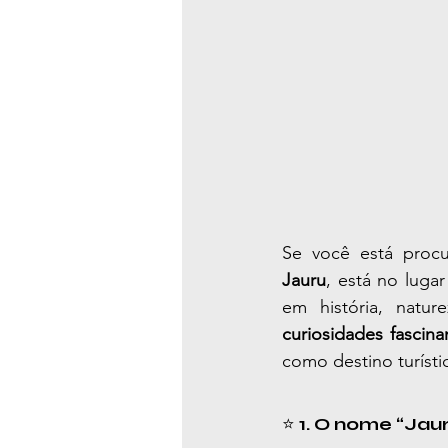
Jauru
, está no luga
em história, natur
curiosidades fascina
como destino turísti
⭐ 
1. O nome “Jau