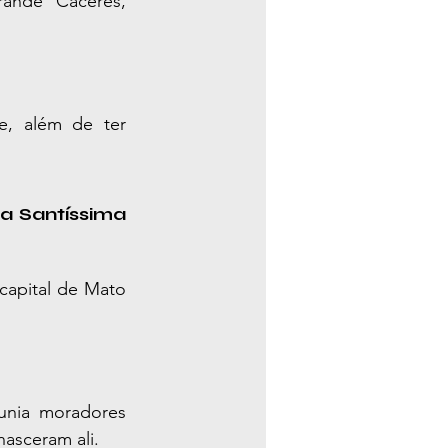
ande Cáceres, 
, além de ter 
a Santíssima 
capital de Mato 
unia moradores 
nasceram ali.