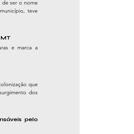
m de ser o nome 
unicípio, teve 
e MT
ras e marca a 
colonização que 
surgimento dos 
sáveis pelo 