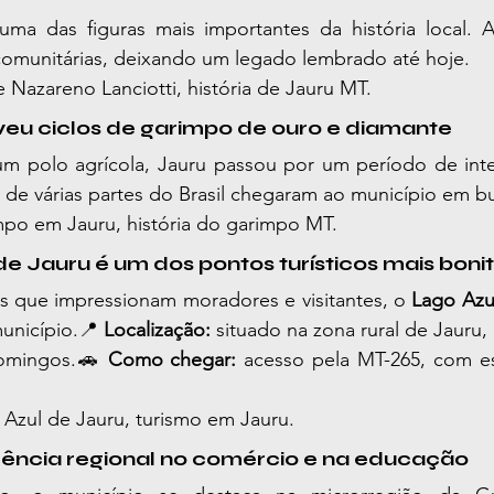
uma das figuras mais importantes da história local. 
e comunitárias, deixando um legado lembrado até hoje.
e Nazareno Lanciotti, história de Jauru MT.
viveu ciclos de garimpo de ouro e diamante
um polo agrícola, Jauru passou por um período de inte
 de várias partes do Brasil chegaram ao município em b
mpo em Jauru, história do garimpo MT.
de Jauru é um dos pontos turísticos mais boni
s que impressionam moradores e visitantes, o 
Lago Azu
unicípio.📍 
Localização:
 situado na zona rural de Jauru,
omingos.🚗 
Como chegar:
 acesso pela MT-265, com es
 Azul de Jauru, turismo em Jauru.
erência regional no comércio e na educação