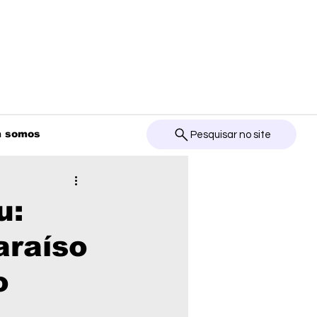
 somos
Pesquisar no site
u:
araíso
o