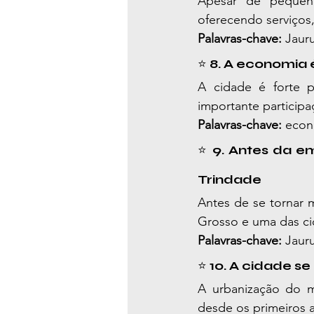
Apesar de pequeno
oferecendo serviços
Palavras-chave:
 Jaur
⭐ 
8. A economia 
A cidade é forte p
importante participa
Palavras-chave:
 econ
⭐ 
9. Antes da em
Trindade
Antes de se tornar m
Grosso e uma das cid
Palavras-chave:
 Jauru
⭐ 
10. A cidade s
A urbanização do mu
desde os primeiros a