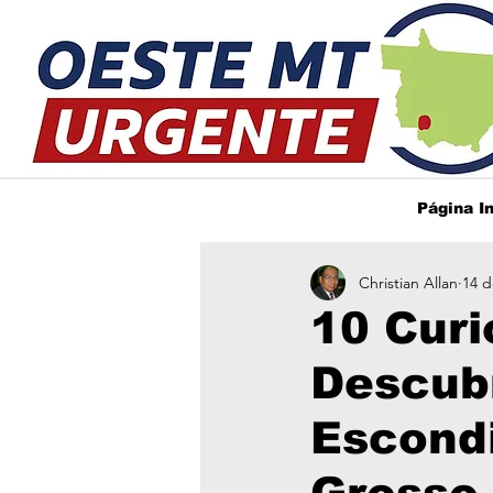
Página In
Christian Allan
14 d
10 Curi
Descub
Escond