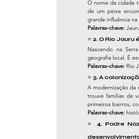
O nome da cidade te
de um peixe encont
grande influência n
Palavras-chave:
 Jaur
⭐ 
2. O Rio Jauru
Nascendo na Serra 
geografia local. É e
Palavras-chave:
 Rio 
⭐ 
3. A coloniza
A modernização da r
trouxe famílias de 
primeiros bairros, c
Palavras-chave:
 hist
⭐ 
4. Padre Naz
desenvolviment