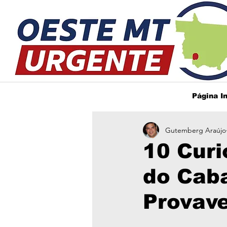
Página In
Gutemberg Araújo
10 Curi
do Cab
Provav