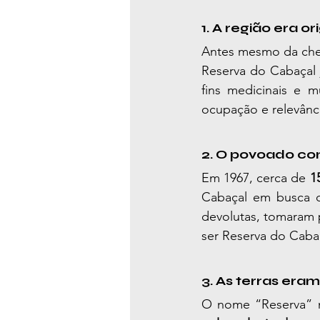
1. A região era o
Antes mesmo da cheg
Reserva do Cabaçal 
fins medicinais e m
ocupação e relevânc
2. O povoado co
Em 1967, cerca de 
1
Cabaçal em busca de
devolutas, tomaram p
ser Reserva do Caba
3. As terras er
O nome “Reserva” na