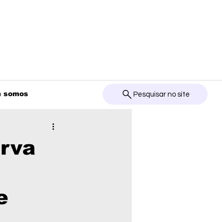
 somos
Pesquisar no site
erva
e