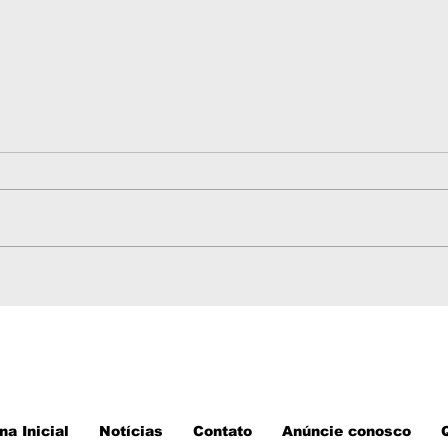
Telefones úteis de
Tra
Sorriso MT em 2026:
Vár
emergência, saúde,
linh
serviços públicos e
horá
atendimento
tel
na Inicial
Notícias
Contato
Anúncie conosco