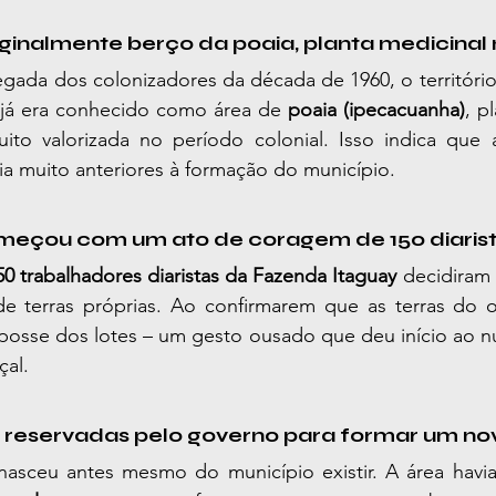
riginalmente berço da poaia, planta medicinal 
ada dos colonizadores da década de 1960, o território 
já era conhecido como área de 
poaia (ipecacuanha)
, p
uito valorizada no período colonial. Isso indica que a
ia muito anteriores à formação do município.
meçou com um ato de coragem de 150 diaris
50 trabalhadores diaristas da Fazenda Itaguay
 decidiram 
 terras próprias. Ao confirmarem que as terras do o
osse dos lotes – um gesto ousado que deu início ao núc
çal.
am reservadas pelo governo para formar um n
sceu antes mesmo do município existir. A área havia