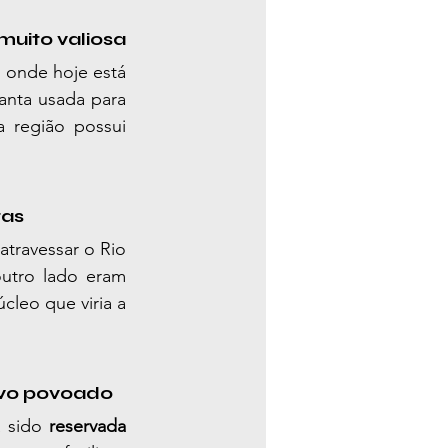
muito valiosa
onde hoje está 
lanta usada para 
 região possui 
tas
atravessar o Rio 
utro lado eram 
leo que viria a 
ovo povoado
 sido 
reservada 