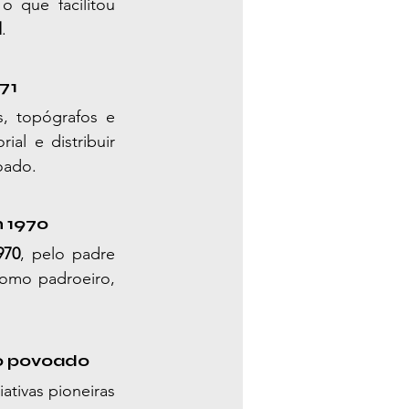
 que facilitou 
l
.
71
, topógrafos e 
al e distribuir 
oado.
m 1970
970
, pelo padre 
omo padroeiro, 
 o povoado
tivas pioneiras 