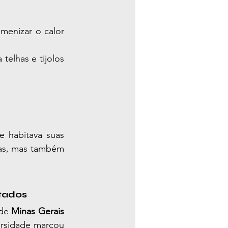
menizar o calor 
elhas e tijolos 
e habitava suas 
as, mas também 
stados
de 
Minas Gerais 
ersidade marcou 