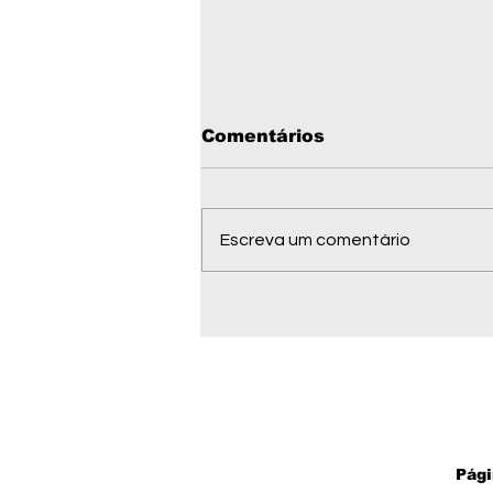
Comentários
Escreva um comentário
Telefones úteis de
Barra do Garças MT em
2026: emergência,
saúde, serviços
públicos e contatos
importantes
Pági