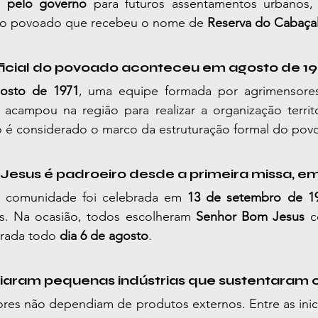
e pelo governo
 para futuros assentamentos urbanos, o
do povoado que recebeu o nome de 
Reserva do Cabaça
oficial do povoado aconteceu em agosto de 19
osto de 1971
, uma equipe formada por agrimensores
 acampou na região para realizar a organização territori
do é considerado o marco da estruturação formal do pov
Jesus é padroeiro desde a primeira missa, e
 comunidade foi celebrada em 
13 de setembro de 1
. Na ocasião, todos escolheram 
Senhor Bom Jesus
 c
rada todo 
dia 6 de agosto
.
criaram pequenas indústrias que sustentaram
es não dependiam de produtos externos. Entre as inicia