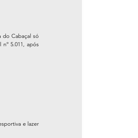
 do Cabaçal só 
l nº 5.011, após 
:
portiva e lazer 