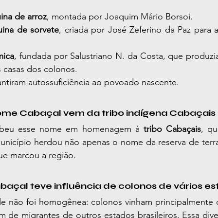
ina de arroz
, montada por Joaquim Mário Borsoi.
ina de sorvete
, criada por José Zeferino da Paz para a
mica
, fundada por Salustriano N. da Costa, que produzia t
s casas dos colonos.
antiram autossuficiência ao povoado nascente.
nome Cabaçal vem da tribo indígena Cabaçais
cebeu esse nome em homenagem à 
tribo Cabaçais
, qu
unicípio herdou não apenas o nome da reserva de terr
ue marcou a região.
baçal teve influência de colonos de vários e
e não foi homogênea: colonos vinham principalmente 
ém de migrantes de outros estados brasileiros. Essa div