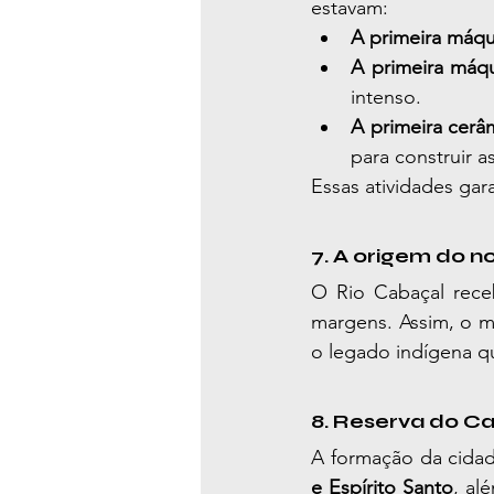
estavam:
A primeira máqu
A primeira máqu
intenso.
A primeira cerâ
para construir a
Essas atividades gar
7. A origem do 
O Rio Cabaçal re
margens. Assim, o m
o legado indígena q
8. Reserva do Ca
A formação da cidad
e Espírito Santo
, al