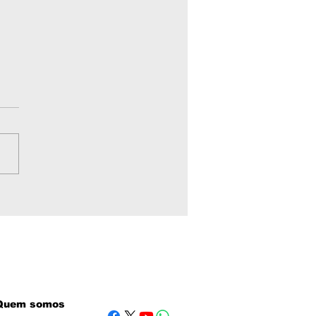
nsporte público em
zea Grande MT:
as de ônibus,
rios, cartões e
efones úteis em 2026
Quem somos