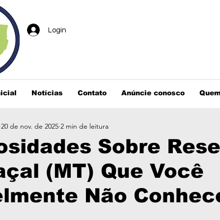
Login
icial
Notícias
Contato
Anúncie conosco
Quem
20 de nov. de 2025
2 min de leitura
osidades Sobre Res
açal (MT) Que Você
elmente Não Conhec