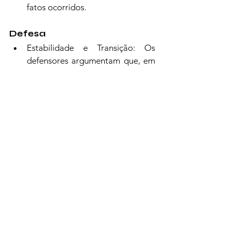
fatos ocorridos.
Defesa
Estabilidade e Transição: Os 
defensores argumentam que, em 
contextos de alta polarização, a 
anistia é um "preço" 
necessário para garantir a 
estabilidade do país, evitar a 
guerra civil e permitir uma 
transição pacífica para a 
democracia.
Foco no Futuro: A anistia 
permitiria que a sociedade 
superasse o passado e 
concentrasse suas energias na 
construção de instituições 
democráticas sólidas.