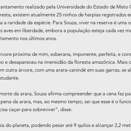
antamento realizado pela Universidade do Estado de Mato G
resta, existem atualmente 25 ninhos de harpias registrados 
a a raridade da espécie. Para Souza, viver na reserva é uma 
as aves em liberdade, embora a população esteja cada vez m
tamento nos últimos anos.
vore próxima de mim, soberana, imponente, perfeita, e con
voo e desapareceu na imensidão da floresta amazônica. Mais 
 em outra árvore, com uma arara-canindé em suas garras, se 
studante.
morte da arara, Souza afirma compreender que a cena faz par
ti pena da arara, mas, ao mesmo tempo, sei que esse é o func
cisa caçar para sobreviver”, disse.
ia do planeta, podendo pesar até 9 quilos e alcançar 2,2 met