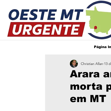
Página In
Christian Allan
13 d
Arara 
morta 
em MT