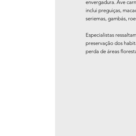
envergadura. Ave carn
inclui preguiças, maca
seriemas, gambás, roed
Especialistas ressalta
preservação dos habita
perda de áreas flores