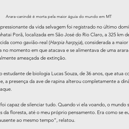
Arara-canindé é morta pela maior águia do mundo em MT
pressionante da vida selvagem foi registrado no último domi
hatai Porã, localizada em São José do Rio Claro, a 325 km d
ida como gavião-real (
Harpia harpyja
), considerada a maior
a no momento em que atacava e se alimentava de uma arara-
ualmente ameaçada de extinção.
elo estudante de biologia Lucas Souza, de 36 anos, que atua c
le, a presença da ave de rapina alterou completamente a dinâ
aque.
foi capaz de silenciar tudo. Quando vi ela voando, o mundo
s da floresta, até o meu próprio pensamento. Era como se eu
 ausente ao mesmo tempo”, relatou.