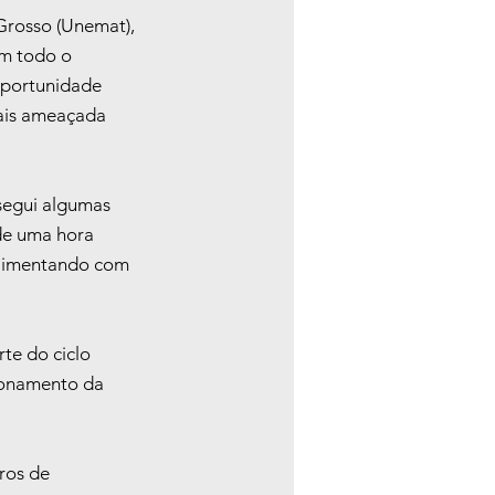
rosso (Unemat), 
em todo o 
oportunidade 
ais ameaçada 
segui algumas 
de uma hora 
alimentando com 
te do ciclo 
ionamento da 
ros de 