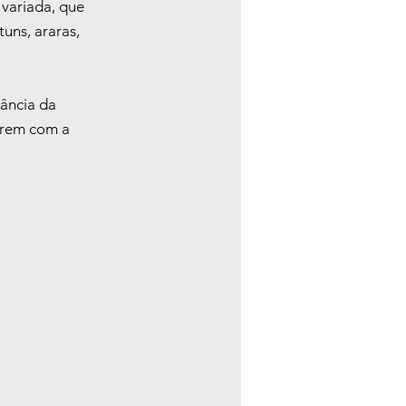
variada, que 
uns, araras, 
ância da 
frem com a 