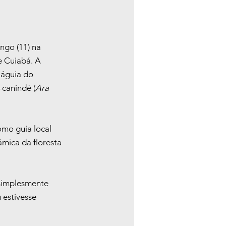
ngo (11) na 
e Cuiabá. A 
 águia do 
canindé (
Ara 
omo guia local 
mica da floresta 
 simplesmente 
 estivesse 