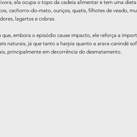
ívora, ela ocupa o topo da cadeia alimentar e tem uma dieta 
cos, cachorro-do-mato, ouriços, quatis, filhotes de veado, mut
ores, lagartos e cobras.
m que, embora o episódio cause impacto, ele reforça a import
ts naturais, já que tanto a harpia quanto a arara-canindé so
tais, principalmente em decorrência do desmatamento.