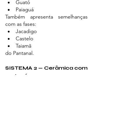
Guató
Paiaguá
Também apresenta semelhanças 
com as fases:
Jacadigo
Castelo
Taiamã
do Pantanal.
SISTEMA 2 — Cerâmica com 
cariapé
Aproxima-se da 
Tradição Uru
, 
ligada a povos 
Macro-Jê
, como:
Bororo
Nhanbikuara
Ararivá
Saraveka