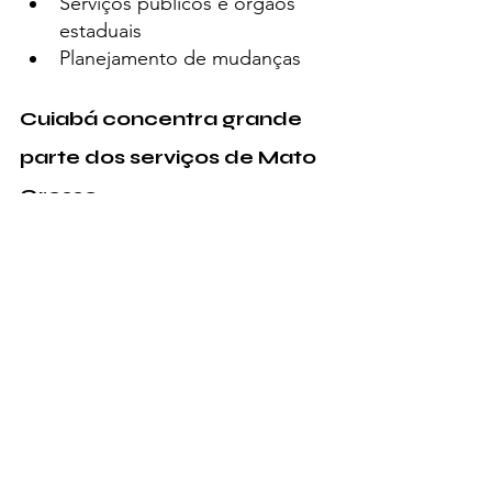
Serviços públicos e órgãos 
estaduais
Planejamento de mudanças
Cuiabá concentra grande 
parte dos serviços de Mato 
Grosso
Como capital do estado, Cuiabá 
recebe diariamente milhares de 
pessoas vindas do interior em 
busca de atendimento médico, 
universidades, órgãos públicos, 
comércio e serviços 
especializados.
Por isso, conteúdos relacionados 