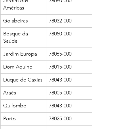
Jardim das 
78060-000
Américas
Goiabeiras
78032-000
Bosque da 
78050-000
Saúde
Jardim Europa
78065-000
Dom Aquino
78015-000
Duque de Caxias
78043-000
Araés
78005-000
Quilombo
78043-000
Porto
78025-000