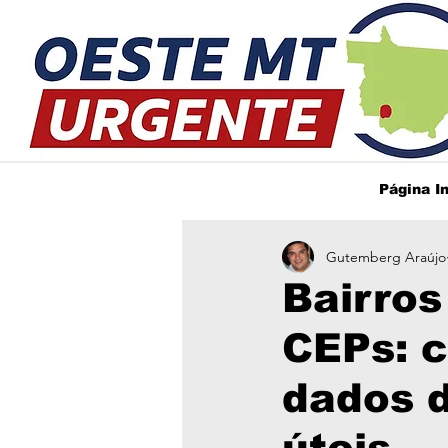
Página In
Gutemberg Araújo
Bairros
CEPs: c
dados d