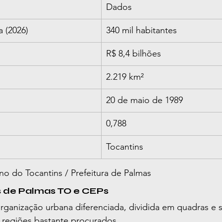
Dados
 (2026)
340 mil habitantes
R$ 8,4 bilhões
2.219 km²
20 de maio de 1989
0,788
Tocantins
o do Tocantins / Prefeitura de Palmas
os de Palmas TO e CEPs
ganização urbana diferenciada, dividida em quadras e s
e regiões bastante procurados.