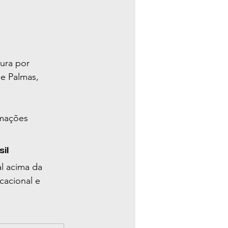
ura por 
e Palmas, 
mações 
il
l acima da 
cacional e 