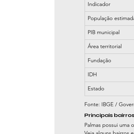
Indicador
População estimada
PIB municipal
Área territorial
Fundação
IDH
Estado
Fonte: IBGE / Govern
Principais bairr
Palmas possui uma or
Veja alguns bairros 