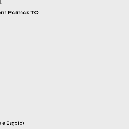
l.
 em Palmas TO
 e Esgoto)