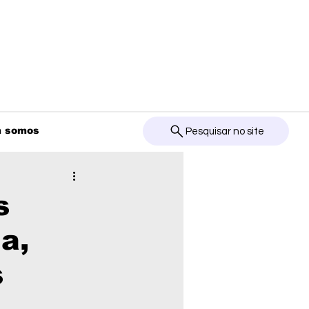
 somos
Pesquisar no site
s
a,
s