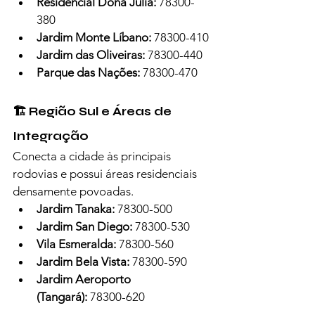
Residencial Dona Júlia:
 78300-
380
Jardim Monte Líbano:
 78300-410
Jardim das Oliveiras:
 78300-440
Parque das Nações:
 78300-470
🏗️ Região Sul e Áreas de 
Integração
Conecta a cidade às principais 
rodovias e possui áreas residenciais 
densamente povoadas.
Jardim Tanaka:
 78300-500
Jardim San Diego:
 78300-530
Vila Esmeralda:
 78300-560
Jardim Bela Vista:
 78300-590
Jardim Aeroporto 
(Tangará):
 78300-620