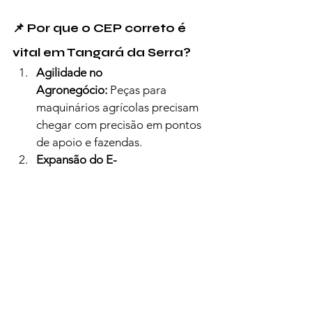
📌 Por que o CEP correto é 
vital em Tangará da Serra?
Agilidade no 
Agronegócio:
 Peças para 
maquinários agrícolas precisam 
chegar com precisão em pontos 
de apoio e fazendas.
Expansão do E-
commerce:
 Garante que 
compras online não fiquem 
"presas" nos centros de 
distribuição regional.
Saúde e Segurança:
 Facilita a 
localização rápida para 
ambulâncias (SAMU) e viaturas 
em uma cidade de topografia 