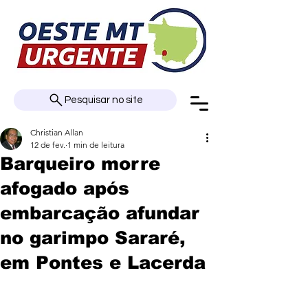
Pesquisar no site
Christian Allan
12 de fev.
1 min de leitura
Barqueiro morre
afogado após
embarcação afundar
no garimpo Sararé,
em Pontes e Lacerda