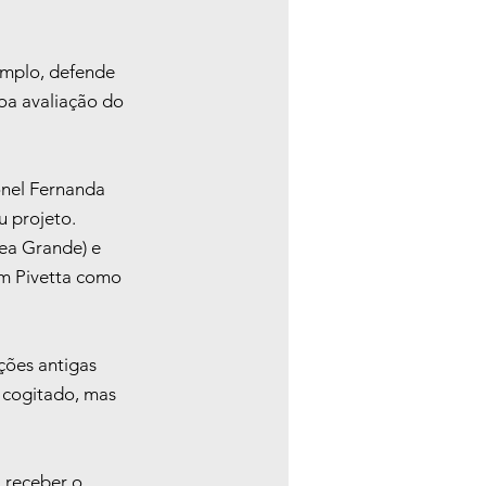
emplo, defende 
a avaliação do 
nel Fernanda 
 projeto. 
zea Grande) e 
am Pivetta como 
ções antigas 
 cogitado, mas 
 receber o 