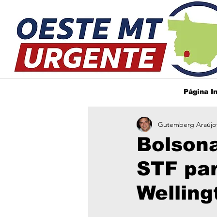
Página In
Gutemberg Araújo
Bolsona
STF par
Wellin