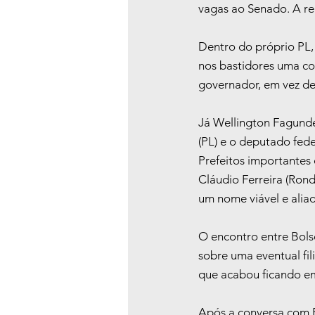
vagas ao Senado. A re
Dentro do próprio PL,
nos bastidores uma c
governador, em vez de
Já Wellington Fagunde
(PL) e o deputado fed
Prefeitos importantes 
Cláudio Ferreira (Ron
um nome viável e alia
O encontro entre Bols
sobre uma eventual fi
que acabou ficando e
Após a conversa com F