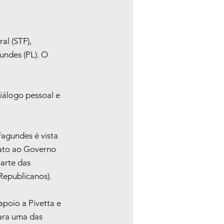
al (STF), 
undes (PL). O 
iálogo pessoal e 
Fagundes é vista 
ato ao Governo 
arte das 
Republicanos).
poio a Pivetta e 
ara uma das 