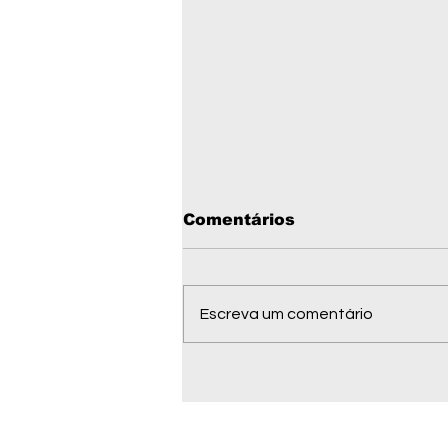
Comentários
Escreva um comentário
Documento enviado aos
EUA pede sanções
contra ministros do
STF; pedido ainda será