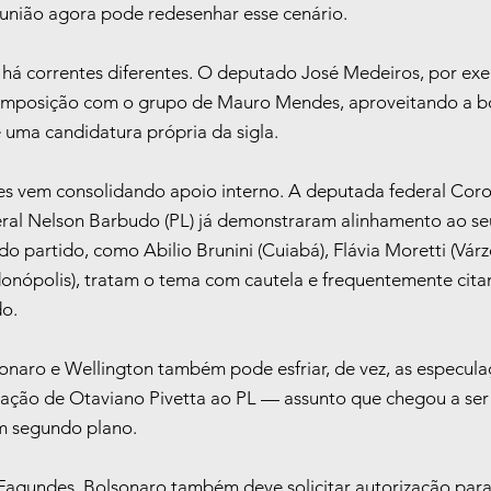
união agora pode redesenhar esse cenário.
 há correntes diferentes. O deputado José Medeiros, por ex
omposição com o grupo de Mauro Mendes, aproveitando a bo
 uma candidatura própria da sigla.
s vem consolidando apoio interno. A deputada federal Coro
eral Nelson Barbudo (PL) já demonstraram alinhamento ao seu
do partido, como Abilio Brunini (Cuiabá), Flávia Moretti (Vár
donópolis), tratam o tema com cautela e frequentemente cit
do.
onaro e Wellington também pode esfriar, de vez, as especula
liação de Otaviano Pivetta ao PL — assunto que chegou a ser
m segundo plano.
agundes, Bolsonaro também deve solicitar autorização para