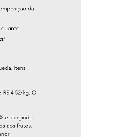
composição da 
 quanto 
a.”
eda, itens 
 R$ 4,52/kg. O 
% e atingindo 
s aos frutos.
enor 