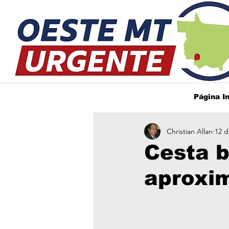
Página In
Christian Allan
12 d
Cesta b
aproxi