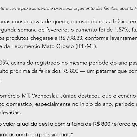
ate e carne puxa aumento e pressiona orçamento das famílias, aponta
nas consecutivas de queda, o custo da cesta básica em
 segunda semana de fevereiro, o aumento foi de 1,57%, 
os produtos chegasse a R$ 798,33, conforme levantament
se da Fecomércio Mato Grosso (IPF-MT).
 0,05% acima do registrado no mesmo período do ano pa
ito próxima da faixa dos R$ 800 — um patamar que con
.
omércio-MT, Wenceslau Júnior, destacou que o cenário
o doméstico, especialmente no início do ano, período
elevadas.
 valor atual da cesta com a faixa de R$ 800 reforça q
mílias continua pressionado.”