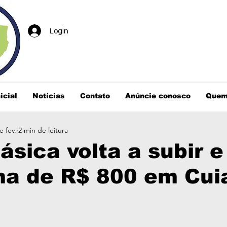
Login
icial
Notícias
Contato
Anúncie conosco
Quem
e fev.
2 min de leitura
ásica volta a subir e
ma de R$ 800 em Cui