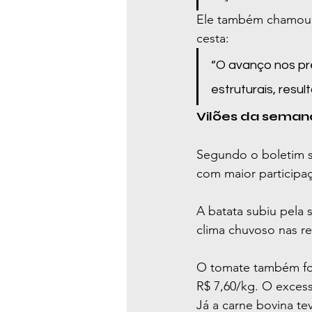
Ele também chamou 
cesta:
“O avanço nos pr
estruturais, resu
Vilões da semana
Segundo o boletim s
com maior participaç
A batata subiu pela
clima chuvoso nas re
O tomate também foi
R$ 7,60/kg. O exces
Já a carne bovina t