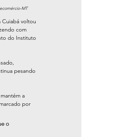
 Fecomércio-MT
 Cuiabá voltou 
fazendo com 
o do Instituto 
ssado, 
tinua pesando 
 mantém a 
 marcado por 
ue o 