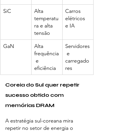
SiC
Alta 
Carros 
temperatu
elétricos 
ra e alta 
e IA
tensão
GaN
Alta 
Servidores
frequência
 e 
 e 
carregado
eficiência
res
Coreia do Sul quer repetir 
sucesso obtido com 
memórias DRAM
A estratégia sul-coreana mira 
repetir no setor de energia o 