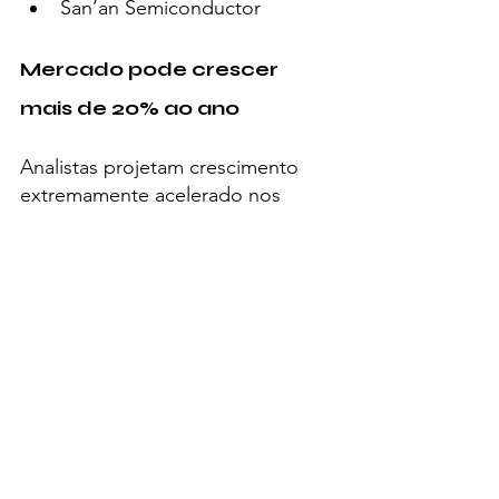
San’an Semiconductor
Mercado pode crescer 
mais de 20% ao ano
Analistas projetam crescimento 
extremamente acelerado nos 
próximos anos.
Estimativas apontam que o 
mercado de semicondutores 
baseados em carboneto de silício 
poderá crescer cerca de 21% ao 
ano até 2030.
A previsão é que esse setor 
movimente algo próximo de US$ 
10 bilhões nos próximos cinco 