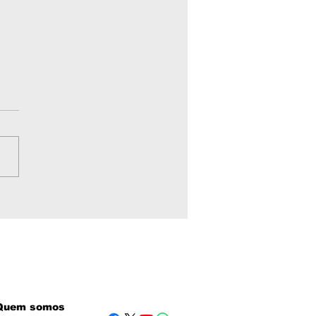
nsporte público em
zea Grande MT:
as de ônibus,
rios, cartões e
efones úteis em 2026
Quem somos