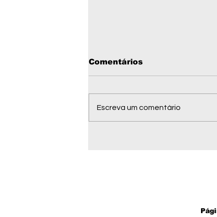
Comentários
Escreva um comentário
Telefones úteis de
Barra do Garças MT em
2026: emergência,
saúde, serviços
públicos e contatos
importantes
Pági