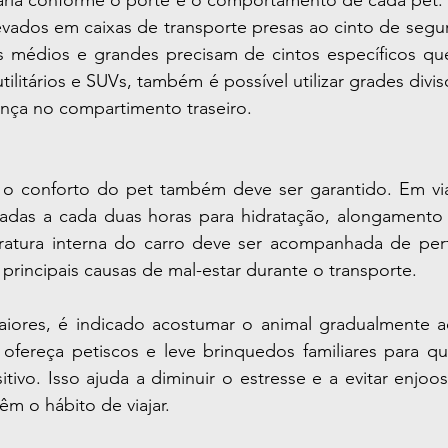
ria conforme o porte e o comportamento de cada pet.
vados em caixas de transporte presas ao cinto de segur
s médios e grandes precisam de cintos específicos qu
utilitários e SUVs, também é possível utilizar grades divi
nça no compartimento traseiro.
o conforto do pet também deve ser garantido. Em via
radas a cada duas horas para hidratação, alongamento 
eratura interna do carro deve ser acompanhada de perto
principais causas de mal-estar durante o transporte.
aiores, é indicado acostumar o animal gradualmente ao 
ofereça petiscos e leve brinquedos familiares para que
itivo. Isso ajuda a diminuir o estresse e a evitar enj
êm o hábito de viajar.