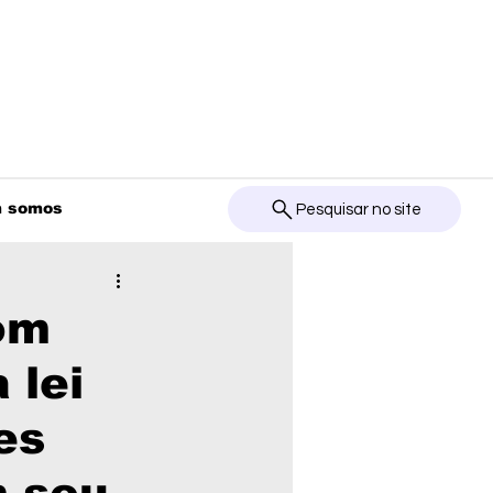
 somos
Pesquisar no site
om
 lei
es