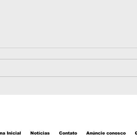
Telefones úteis de
Tra
Sorriso MT em 2026:
Vár
emergência, saúde,
linh
serviços públicos e
horá
atendimento
tel
na Inicial
Notícias
Contato
Anúncie conosco