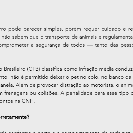
ro pode parecer simples, porém requer cuidado e res
a não sabem que o transporte de animais é regulamentad
omprometer a segurança de todos — tanto das pesso
 Brasileiro (CTB) classifica como infração média conduzi
anto, não é permitido deixar o pet no colo, no banco da 
janela. Além de provocar distração ao motorista, o animal
m frenagens ou colisões. A penalidade para esse tipo d
pontos na CNH.
orretamente?