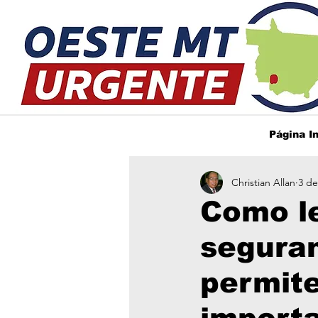
Página In
Christian Allan
3 de
Como le
seguran
permite