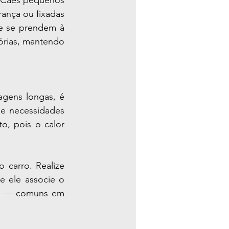
 Cães pequenos 
ança ou fixadas 
e se prendem à 
sórias, mantendo 
gens longas, é 
e necessidades 
, pois o calor 
carro. Realize 
 ele associe o 
oos — comuns em 