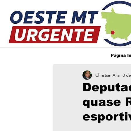
Página In
Christian Allan
3 de
Deputad
quase R
esport