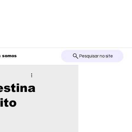
 somos
Pesquisar no site
estina
ito