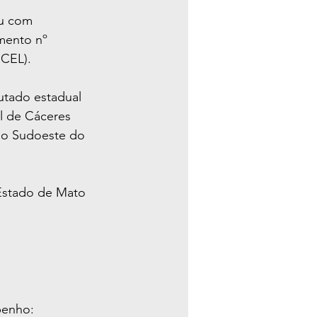
ou com 
mento nº 
ECEL).
utado estadual 
l de Cáceres 
 do Sudoeste do 
Estado de Mato 
penho: 