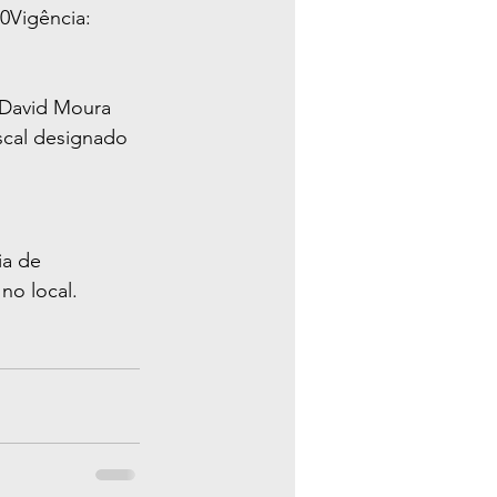
0Vigência: 
 David Moura 
scal designado 
ia de 
no local.