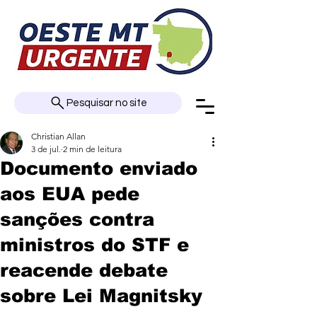
Pesquisar no site
Christian Allan
3 de jul.
2 min de leitura
Documento enviado
aos EUA pede
sanções contra
ministros do STF e
reacende debate
sobre Lei Magnitsky