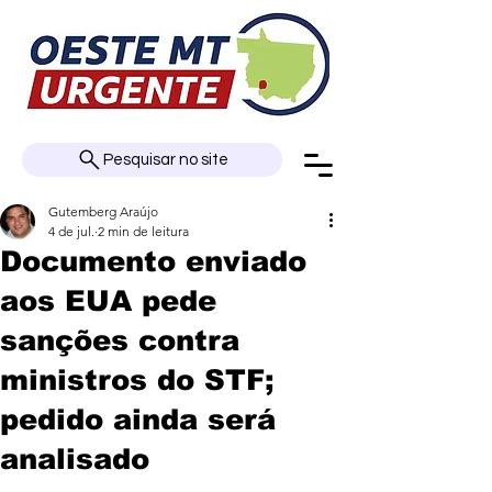
Pesquisar no site
Gutemberg Araújo
4 de jul.
2 min de leitura
Documento enviado
aos EUA pede
sanções contra
ministros do STF;
pedido ainda será
analisado