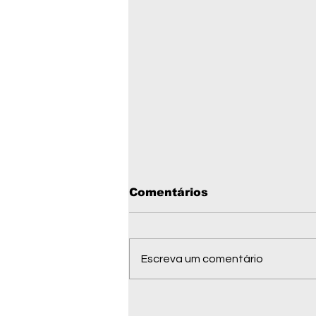
Comentários
Escreva um comentário
Homem é baleado três
vezes em tentativa de