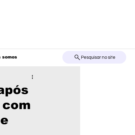
 somos
Pesquisar no site
 após
o com
te