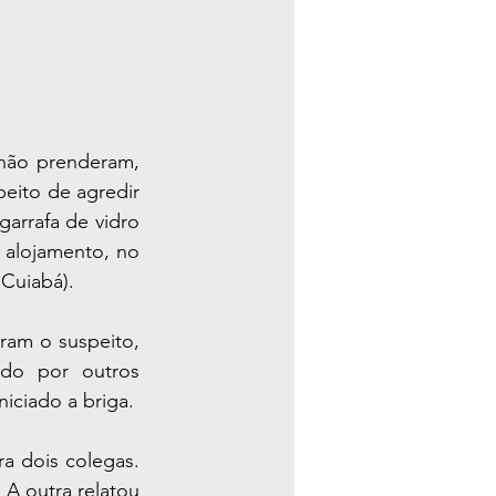
lhão prenderam, 
ito de agredir 
arrafa de vidro 
alojamento, no 
 Cuiabá).
ram o suspeito, 
do por outros 
iciado a briga.
 dois colegas. 
A outra relatou 