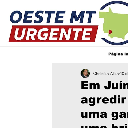
Página In
Christian Allan
10 d
Em Juín
agredir
uma gar