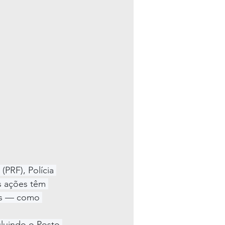
(PRF), Polícia 
As ações têm 
is — como 
cluindo o Posto 