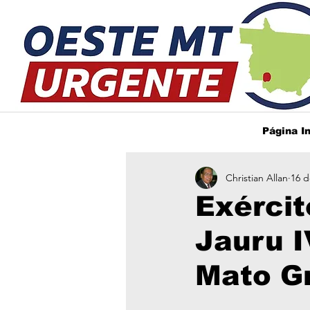
Página In
Christian Allan
16 d
Exércit
Jauru I
Mato G