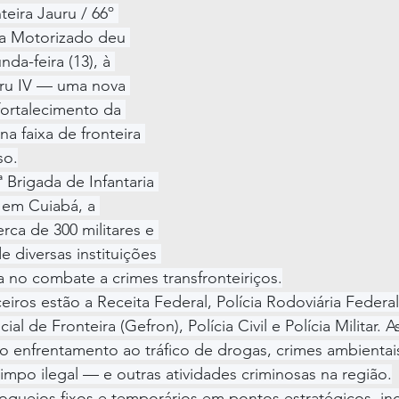
ira Jauru / 66º 
ia Motorizado deu 
nda-feira (13), à 
ru IV — uma nova 
ortalecimento da 
a faixa de fronteira 
so.
Brigada de Infantaria 
 em Cuiabá, a 
rca de 300 militares e 
 diversas instituições 
 no combate a crimes transfronteiriços.
iros estão a Receita Federal, Polícia Rodoviária Federal 
al de Fronteira (Gefron), Polícia Civil e Polícia Militar. 
 o enfrentamento ao tráfico de drogas, crimes ambienta
mpo ilegal — e outras atividades criminosas na região.
loqueios fixos e temporários em pontos estratégicos, in