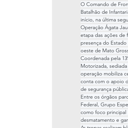
O Comando de Fronte
Batalhão de Infantar
início, na última segu
Operação Ágata Jau
etapa das ações de f
presença do Estado n
oeste de Mato Gros
Coordenada pela 13ª 
Motorizada, sediada
operação mobiliza ce
conta com o apoio de
de segurança pública
Entre os órgãos parce
Federal, Grupo Especi
como foco principal
desmatamento e gari
As tropas realizam b