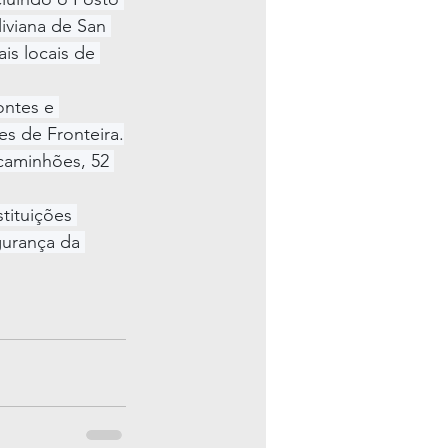
iviana de San 
is locais de 
ontes e 
es de Fronteira.
 caminhões, 52 
tituições 
gurança da 