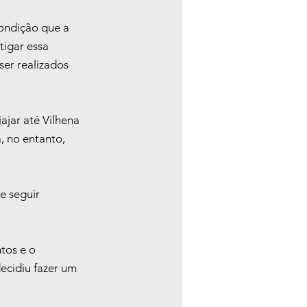
ondição que a 
tigar essa 
er realizados 
jar até Vilhena 
, no entanto, 
e seguir 
tos e o 
ecidiu fazer um 