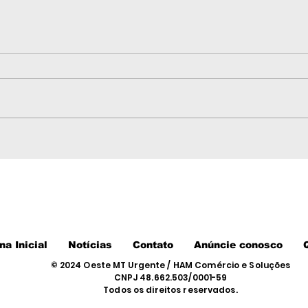
Dois morrem em grave
Gov
acidente entre carretas,
aná
caminhonete e viatura
our
da PM na BR-174 em
hec
Nova Lacerda
e N
na Inicial
Notícias
Contato
Anúncie conosco
© 2024 Oeste MT Urgente / HAM Comércio e Soluções
CNPJ 48.662.503/0001-59
Todos os direitos reservados.