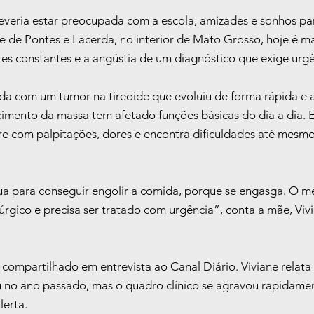
everia estar preocupada com a escola, amizades e sonhos par
e de Pontes e Lacerda, no interior de Mato Grosso, hoje é m
res constantes e a angústia de um diagnóstico que exige urgê
ada com um tumor na tireoide que evoluiu de forma rápida e a
imento da massa tem afetado funções básicas do dia a dia. El
re com palpitações, dores e encontra dificuldades até mesmo
ua para conseguir engolir a comida, porque se engasga. O mé
irúrgico e precisa ser tratado com urgência”, conta a mãe, Vivi
 compartilhado em entrevista ao Canal Diário. Viviane relata
 no ano passado, mas o quadro clínico se agravou rapidamen
lerta.