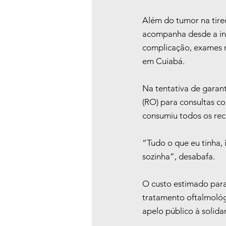
Além do tumor na tire
acompanha desde a infâ
complicação, exames m
em Cuiabá.
Na tentativa de garan
(RO) para consultas co
consumiu todos os recu
“Tudo o que eu tinha, 
sozinha”, desabafa.
O custo estimado para
tratamento oftalmológi
apelo público à solid