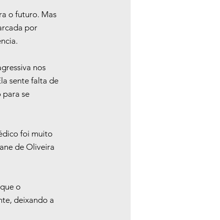
a o futuro. Mas 
arcada por 
ncia.
gressiva nos 
a sente falta de 
 para se 
dico foi muito 
ane de Oliveira 
 que o 
te, deixando a 