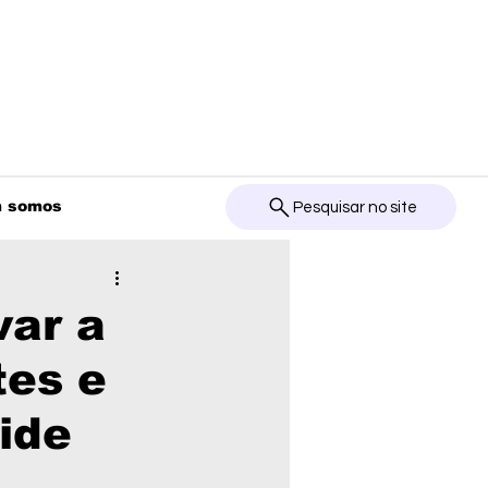
 somos
Pesquisar no site
var a
tes e
ide