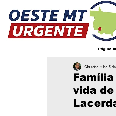
Página In
Christian Allan
5 de
Família
vida de
Lacerda