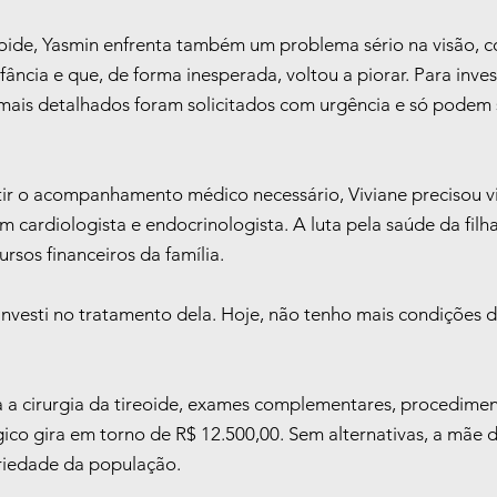
oide, Yasmin enfrenta também um problema sério na visão, c
ncia e que, de forma inesperada, voltou a piorar. Para inves
ais detalhados foram solicitados com urgência e só podem s
tir o acompanhamento médico necessário, Viviane precisou via
m cardiologista e endocrinologista. A luta pela saúde da filha
rsos financeiros da família.
investi no tratamento dela. Hoje, não tenho mais condições d
 a cirurgia da tireoide, exames complementares, procedimen
co gira em torno de R$ 12.500,00. Sem alternativas, a mãe d
ariedade da população.