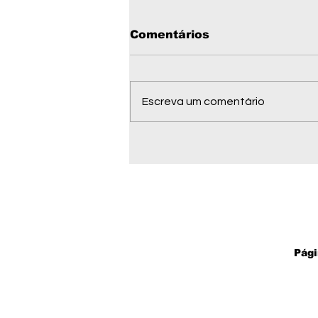
Comentários
Escreva um comentário
Wellington Fagundes
minimiza ausência de
prefeitos em convenção
do PL e diz: "Sinto a
presença do povo"
Pági