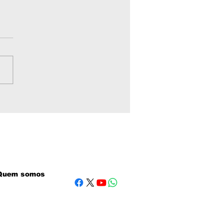
erno autoriza
lise de pesquisa de
o em quase 10 mil
tares entre Vila Bela
ova Lacerda
Quem somos