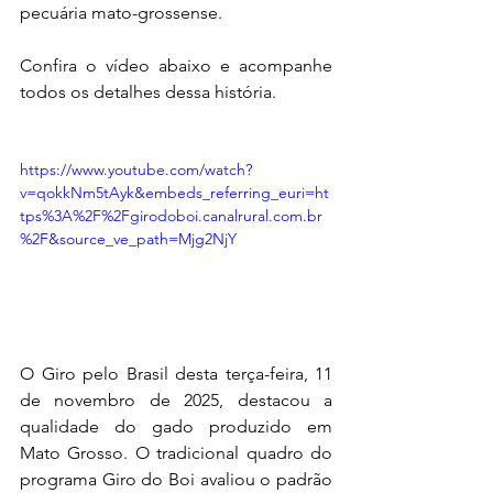
pecuária mato-grossense.
Confira o vídeo abaixo e acompanhe 
todos os detalhes dessa história.
https://www.youtube.com/watch?
v=qokkNm5tAyk&embeds_referring_euri=ht
tps%3A%2F%2Fgirodoboi.canalrural.com.br
%2F&source_ve_path=Mjg2NjY
O Giro pelo Brasil desta terça-feira, 11 
de novembro de 2025, destacou a 
qualidade do gado produzido em 
Mato Grosso. O tradicional quadro do 
programa Giro do Boi avaliou o padrão 