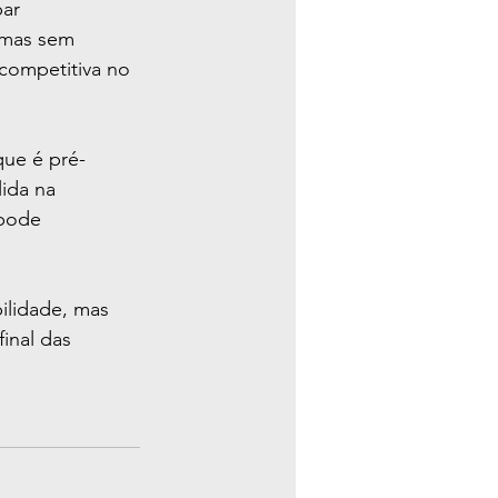
ar 
 mas sem 
competitiva no 
que é pré-
ida na 
 pode 
ilidade, mas 
inal das 