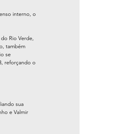
enso interno, o 
 do Rio Verde, 
ão, também 
o se 
B, reforçando o 
iando sua 
ho e Valmir 