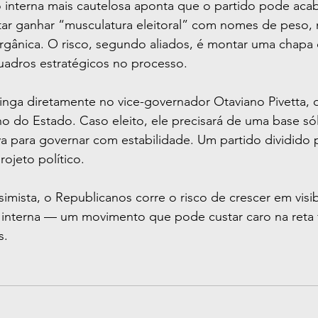
 interna mais cautelosa aponta que o partido pode acab
tar ganhar “musculatura eleitoral” com nomes de peso,
rgânica. O risco, segundo aliados, é montar uma chapa 
uadros estratégicos no processo.
inga diretamente no vice-governador Otaviano Pivetta, 
 do Estado. Caso eleito, ele precisará de uma base sól
va para governar com estabilidade. Um partido dividido
ojeto político.
imista, o Republicanos corre o risco de crescer em visib
interna — um movimento que pode custar caro na reta f
s.