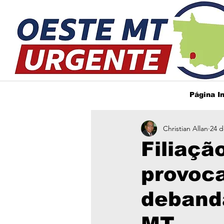
Página In
Christian Allan
24 d
Filiaçã
provoc
deband