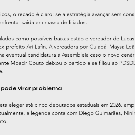
icos, o recado é claro: se a estratégia avançar sem cons
frentar saída em massa de filiados.
ilados como possíveis baixas estão o vereador de Lucas
x-prefeito Ari Lafin. A vereadora por Cuiabá, Maysa Le
a eventual candidatura à Assembleia caso o novo cenári
ente Moacir Couto deixou o partido e se filiou ao PDSD
e.
 pode virar problema
eta eleger até cinco deputados estaduais em 2026, ampl
ualmente, a legenda conta com Diego Guimarães, Ninin
to.