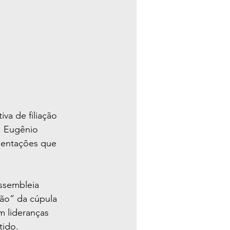
va de filiação 
. Eugênio 
mentações que 
Assembleia 
ção” da cúpula 
m lideranças 
tido.