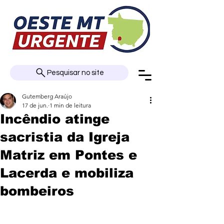
Pesquisar no site
Gutemberg Araújo
17 de jun.
1 min de leitura
Incêndio atinge
sacristia da Igreja
Matriz em Pontes e
Lacerda e mobiliza
bombeiros