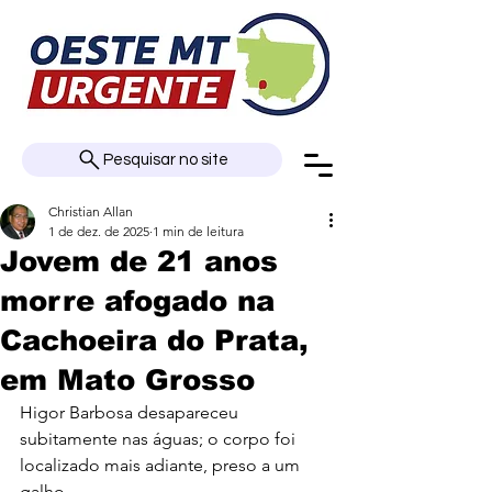
Pesquisar no site
Christian Allan
1 de dez. de 2025
1 min de leitura
Jovem de 21 anos
morre afogado na
Cachoeira do Prata,
em Mato Grosso
Higor Barbosa desapareceu 
subitamente nas águas; o corpo foi 
localizado mais adiante, preso a um 
galho.